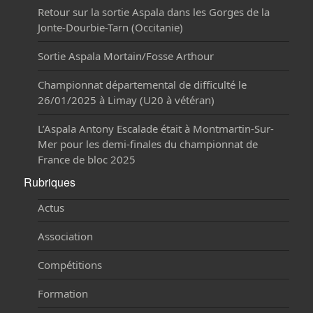
ASPALA Antony Escalade
Gymnase La Fontaine - Arnaud Beltrame
14 Rue Pierre Kohlmann
92160 Antony
contact@aspala.fr
Derniers articles
Sortie Falaise Cormot le Grand et Rémigny
(Bourgogne)
Retour sur la sortie Aspala dans les Gorges de la
Jonte-Dourbie-Tarn (Occitanie)
Sortie Aspala Mortain/Fosse Arthour
Championnat départemental de difficulté le
26/01/2025 à Limay (U20 à vétéran)
L’Aspala Antony Escalade était à Montmartin-Sur-
Mer pour les demi-finales du championnat de