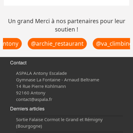
Un grand Merci à nos partenaires pour leur
soutien !
antony
@archie_restaurant
@va_climbing_
Contact