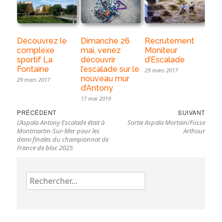
Découvrez le
Dimanche 26
Recrutement
complexe
mai, venez
Moniteur
sportif La
découvrir
d’Escalade
Fontaine
l’escalade sur le
29 mars 2017
nouveau mur
29 mars 2017
d’Antony
17 mai 2019
Navigation
Previous
Nex
PRÉCÉDENT
SUIVANT
de
L’Aspala Antony Escalade était à
Sortie Aspala Mortain/Fosse
post:
pos
l’article
Montmartin-Sur-Mer pour les
Arthour
demi-finales du championnat de
France de bloc 2025
Rechercher :