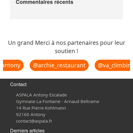
Commentaires récents
Un grand Merci à nos partenaires pour leur
soutien !
_antony
@archie_restaurant
@va_climbing
Contact
ASPALA Antony Escalade
Gymnase La Fontaine - Arnaud Beltrame
14 Rue Pierre Kohlmann
92160 Antony
contact@aspala.fr
Derniers articles