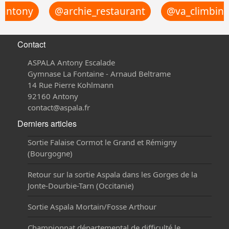
antony
@archie_restaurant
@va_climbing
Contact
ASPALA Antony Escalade
Gymnase La Fontaine - Arnaud Beltrame
14 Rue Pierre Kohlmann
92160 Antony
contact@aspala.fr
Derniers articles
Sortie Falaise Cormot le Grand et Rémigny
(Bourgogne)
Retour sur la sortie Aspala dans les Gorges de la
Jonte-Dourbie-Tarn (Occitanie)
Sortie Aspala Mortain/Fosse Arthour
Championnat départemental de difficulté le