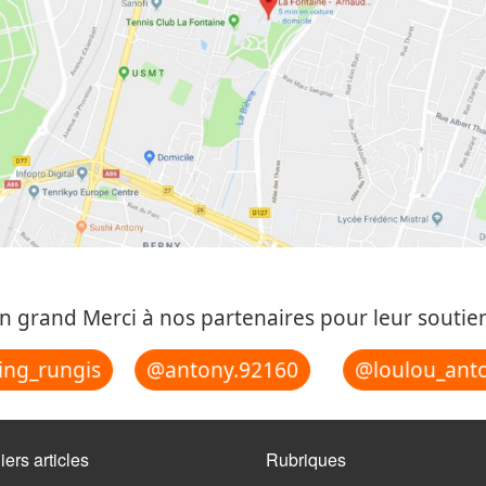
n grand Merci à nos partenaires pour leur soutien
@loulou_anto
ng_rungis
@antony.92160
iers articles
Rubriques