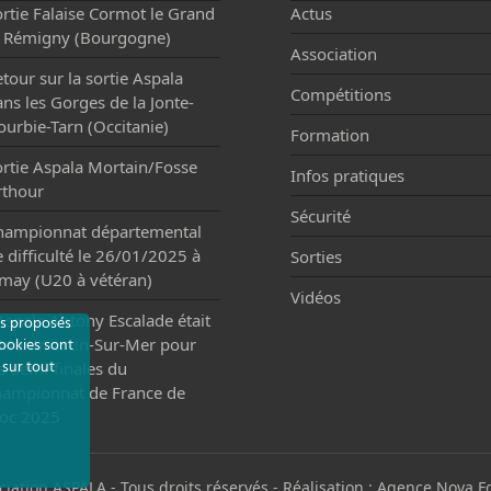
rtie Falaise Cormot le Grand
Actus
t Rémigny (Bourgogne)
Association
tour sur la sortie Aspala
Compétitions
ns les Gorges de la Jonte-
urbie-Tarn (Occitanie)
Formation
ortie Aspala Mortain/Fosse
Infos pratiques
rthour
Sécurité
hampionnat départemental
 difficulté le 26/01/2025 à
Sorties
imay (U20 à vétéran)
Vidéos
Aspala Antony Escalade était
tés proposés
 Montmartin-Sur-Mer pour
cookies sont
 sur tout
s demi-finales du
hampionnat de France de
loc 2025
iation ASPALA - Tous droits réservés - Réalisation :
Agence Nova F