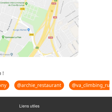
 !
ny
@archie_restaurant
@va_climbing_rung
Liens utiles