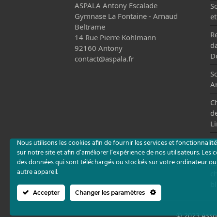
ASPALA Antony Escalade
So
Gymnase La Fontaine - Arnaud
e
Beltrame
Re
14 Rue Pierre Kohlmann
da
92160 Antony
Do
contact@aspala.fr
S
A
C
de
L
L’
Nous utilisons les cookies afin de fournir les services et fonctionnali
à
sur notre site et afin d’améliorer l’expérience de nos utilisateurs. Les 
des données qui sont téléchargés ou stockés sur votre ordinateur ou
le
autre appareil.
c
b
Accepter
Changer les paramètres
©
2023 Assoc