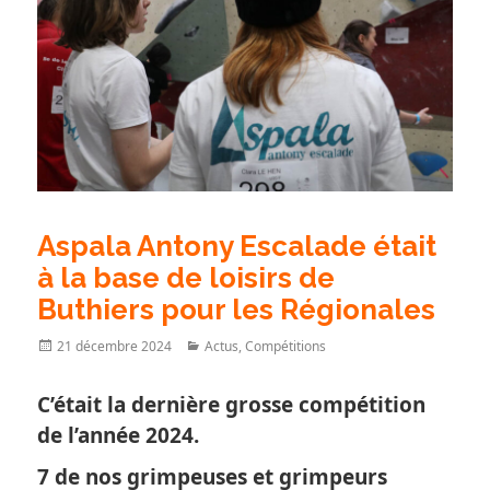
Aspala Antony Escalade était
à la base de loisirs de
Buthiers pour les Régionales
Posted
Categories
21 décembre 2024
Actus
,
Compétitions
on
C’était la dernière grosse compétition
de l’année 2024.
7 de nos grimpeuses et grimpeurs