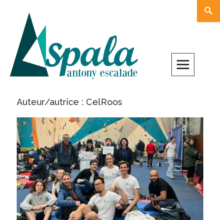
Skip
Rech
to
content
Auteur/autrice :
CelRoos