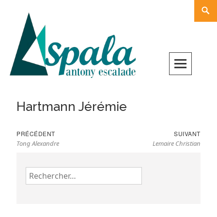
Skip
Rech
to
content
Hartmann Jérémie
Navigation
Previous
Nex
PRÉCÉDENT
SUIVANT
de
Tong Alexandre
Lemaire Christian
post:
pos
l’article
Rechercher :