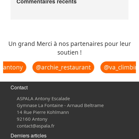
Commentaires récents
Un grand Merci à nos partenaires pour leur
soutien !
_antony
@archie_restaurant
@va_climbin
Contact
ASPALA Antony Escalade
Gymnase La Fontaine - Arnaud Beltrame
14 Rue Pierre Kohlmann
92160 Antony
contact@aspala.fr
Derniers articles