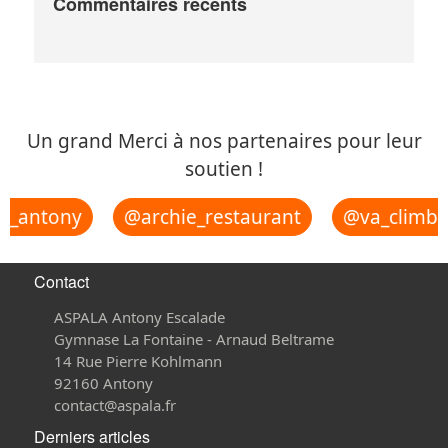
Commentaires récents
Un grand Merci à nos partenaires pour leur
soutien !
u_antony
@archie_restaurant
@va_climbi
Contact
ASPALA Antony Escalade
Gymnase La Fontaine - Arnaud Beltrame
14 Rue Pierre Kohlmann
92160 Antony
contact@aspala.fr
Derniers articles