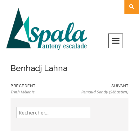
Skip
Rech
to
content
Benhadj Lahna
Navigation
Previous
Nex
PRÉCÉDENT
SUIVANT
de
Trinh Mélanie
Remaud Sandy (Sébastien)
post:
pos
l’article
Rechercher :