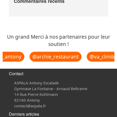
Commentaires récents
Un grand Merci à nos partenaires pour leur
soutien !
u_antony
@archie_restaurant
@va_climbi
Contact
ASPALA Antony Escalade
Gymnase La Fontaine - Arnaud Beltrame
14 Rue Pierre Kohlmann
92160 Antony
contact@aspala.fr
Derniers articles