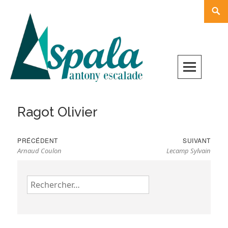
Skip
Rech
to
content
Ragot Olivier
Navigation
Previous
Nex
PRÉCÉDENT
SUIVANT
de
Arnaud Coulon
Lecamp Sylvain
post:
pos
l’article
Rechercher :