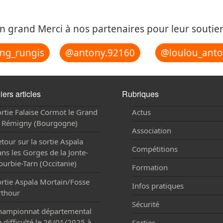
n grand Merci à nos partenaires pour leur soutien
@loulou_anto
ng_rungis
@antony.92160
iers articles
Rubriques
rtie Falaise Cormot le Grand
Actus
t Rémigny (Bourgogne)
Association
tour sur la sortie Aspala
Compétitions
ns les Gorges de la Jonte-
urbie-Tarn (Occitanie)
Formation
ortie Aspala Mortain/Fosse
Infos pratiques
rthour
Sécurité
hampionnat départemental
 difficulté le 26/01/2025 à
Sorties