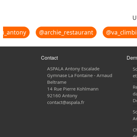
U
u_antony
@archie_restaurant
@va_climbi
Contact
Dern
ASPALA Antony Escalade
So
Gymnase La Fontaine - Arnaud
e
Beltrame
Re
14 Rue Pierre Kohlmann
da
92160 Antony
Do
contact@aspala.fr
S
A
C
de