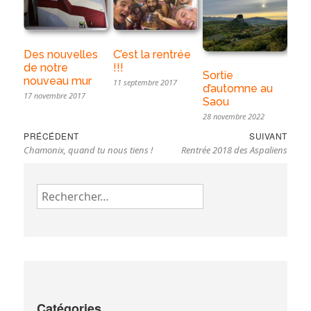
Des nouvelles
C’est la rentrée
de notre
!!!
Sortie
nouveau mur
11 septembre 2017
d’automne au
17 novembre 2017
Saou
28 novembre 2022
Navigation
Previous
Nex
PRÉCÉDENT
SUIVANT
de
Chamonix, quand tu nous tiens !
Rentrée 2018 des Aspaliens
post:
pos
l’article
Rechercher :
Catégories