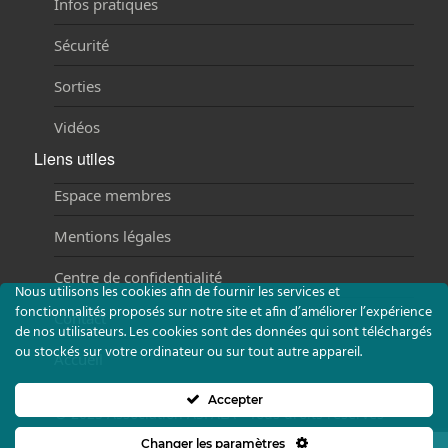
Infos pratiques
Sécurité
Sorties
Vidéos
Liens utiles
Espace membres
Mentions légales
Centre de confidentialité
Nous utilisons les cookies afin de fournir les services et
fonctionnalités proposés sur notre site et afin d’améliorer l’expérience
Contact
de nos utilisateurs. Les cookies sont des données qui sont téléchargés
ou stockés sur votre ordinateur ou sur tout autre appareil.
Accueil
Accepter
©
2023 Association ASPALA - Tous droits réservés -
Réalisation :
Agence Nova Fontainebleau
Changer les paramètres