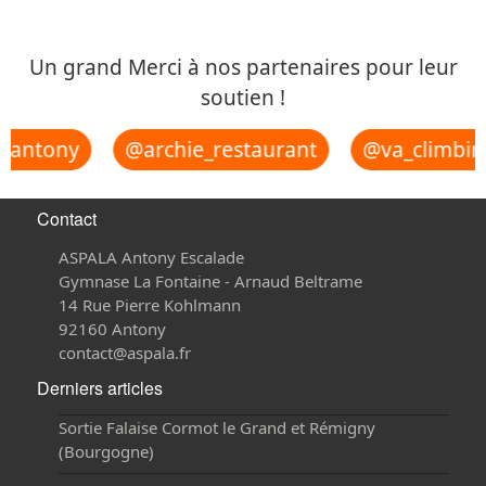
Un grand Merci à nos partenaires pour leur
soutien !
antony
@archie_restaurant
@va_climbing
Contact
ASPALA Antony Escalade
Gymnase La Fontaine - Arnaud Beltrame
14 Rue Pierre Kohlmann
92160 Antony
contact@aspala.fr
Derniers articles
Sortie Falaise Cormot le Grand et Rémigny
(Bourgogne)