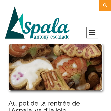
Skip
Rech
to
content
Au pot de la rentrée de
l’Aspala, ya d’la joie