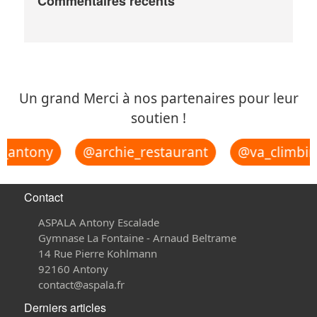
Commentaires récents
Un grand Merci à nos partenaires pour leur
soutien !
_antony
@archie_restaurant
@va_climbin
Contact
ASPALA Antony Escalade
Gymnase La Fontaine - Arnaud Beltrame
14 Rue Pierre Kohlmann
92160 Antony
contact@aspala.fr
Derniers articles