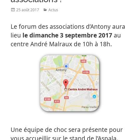
Posted
Categories
25 août 2017
Actus
on
Le forum des associations d’Antony aura
lieu
le dimanche 3 septembre 2017
au
centre André Malraux de 10h à 18h.
Une équipe de choc sera présente pour
vous accueillir sur le stand de l’Aspala.