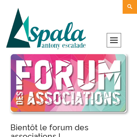
Skip
Rech
to
content
Bientôt le forum des
associations !