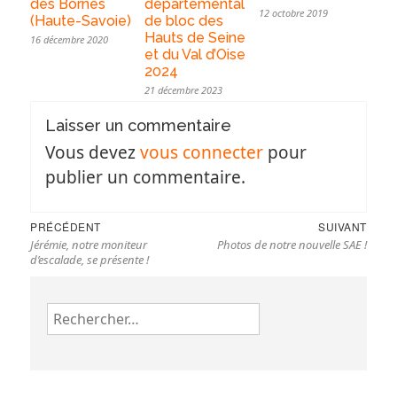
départemental
des Bornes
12 octobre 2019
de bloc des
(Haute-Savoie)
Hauts de Seine
16 décembre 2020
et du Val d’Oise
2024
21 décembre 2023
Laisser un commentaire
Vous devez
vous connecter
pour
publier un commentaire.
Navigation
Previous
Nex
PRÉCÉDENT
SUIVANT
de
Jérémie, notre moniteur
Photos de notre nouvelle SAE !
post:
pos
l’article
d’escalade, se présente !
Rechercher :