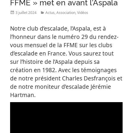
FFME » met en avant l’Aspala
Posted
Categories
3 juillet 2024
Actus
,
Association
,
Vidéos
on
Notre club d’escalade, l’Aspala, est à
l’honneur dans le numéro 29 du rendez-
vous mensuel de la FFME sur les clubs
d’escalade en France. Vous saurez tout
sur l’histoire de l’Aspala depuis sa
création en 1982. Avec les témoignages
de notre président
Charles Desfrançois
et
de notre moniteur d’escalade
Jérémie
Hartman
.