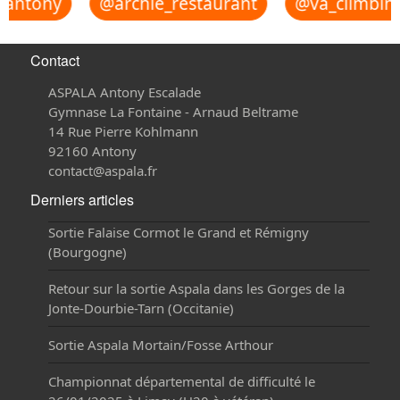
_antony
@archie_restaurant
@va_climbing
Contact
ASPALA Antony Escalade
Gymnase La Fontaine - Arnaud Beltrame
14 Rue Pierre Kohlmann
92160 Antony
contact@aspala.fr
Derniers articles
Sortie Falaise Cormot le Grand et Rémigny
(Bourgogne)
Retour sur la sortie Aspala dans les Gorges de la
Jonte-Dourbie-Tarn (Occitanie)
Sortie Aspala Mortain/Fosse Arthour
Championnat départemental de difficulté le