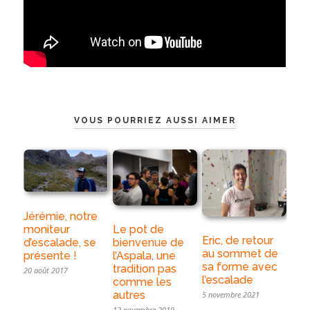
VOUS POURRIEZ AUSSI AIMER
Jérémie, notre
moniteur
Le pot de
Eric, de retour
d’escalade, se
bienvenue de
au sommet de
présente !
l’Aspala, une
sa forme avec
tradition pas
20 août 2017
l’escalade
comme les
autres
5 novembre 2021
12 novembre 2019