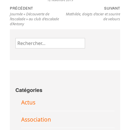
Navigation
Previous
Nex
PRÉCÉDENT
SUIVANT
de
Journée « Découverte de
Mathilde, doigts d’acier et sourire
post:
pos
l’article
l’escalade » au club d’escalade
de velours
d’Antony
Rechercher :
Catégories
Actus
Association