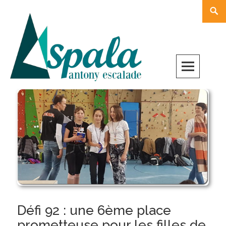
Skip
Rech
to
content
Défi 92 : une 6ème place
prometteuse pour les filles de