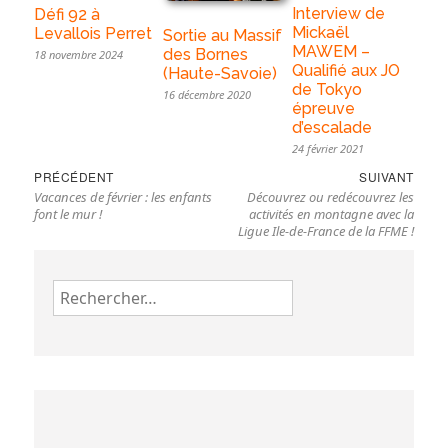
Interview de
Défi 92 à
Mickaël
Levallois Perret
Sortie au Massif
MAWEM –
des Bornes
18 novembre 2024
Qualifié aux JO
(Haute-Savoie)
de Tokyo
16 décembre 2020
épreuve
d’escalade
24 février 2021
Navigation
Previous
Nex
PRÉCÉDENT
SUIVANT
de
Vacances de février : les enfants
Découvrez ou redécouvrez les
post:
pos
l’article
font le mur !
activités en montagne avec la
Ligue Ile-de-France de la FFME !
Rechercher :