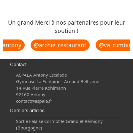
Un grand Merci à nos partenaires pour leur
soutien !
_antony
@archie_restaurant
@va_climbin
Contact
ASPALA Antony Escalade
Gymnase La Fontaine - Arnaud Beltrame
14 Rue Pierre Kohlmann
92160 Antony
contact@aspala.fr
Derniers articles
Sortie Falaise Cormot le Grand et Rémigny
(Bourgogne)