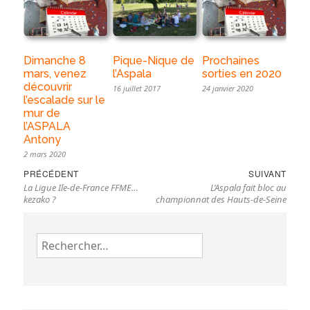
Dimanche 8
Pique-Nique de
Prochaines
mars, venez
l’Aspala
sorties en 2020
découvrir
16 juillet 2017
24 janvier 2020
l’escalade sur le
mur de
l’ASPALA
Antony
2 mars 2020
Navigation
Previous
Nex
PRÉCÉDENT
SUIVANT
de
La Ligue Ile-de-France FFME…
L’Aspala fait bloc au
post:
pos
l’article
kezako ?
championnat des Hauts-de-Seine
Rechercher :