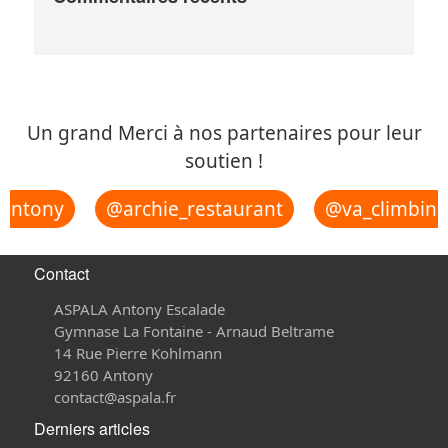
Un grand Merci à nos partenaires pour leur
soutien !
ntony
@archie_restaurant
@va_climbing_r
Contact
ASPALA Antony Escalade
Gymnase La Fontaine - Arnaud Beltrame
14 Rue Pierre Kohlmann
92160 Antony
contact@aspala.fr
Derniers articles