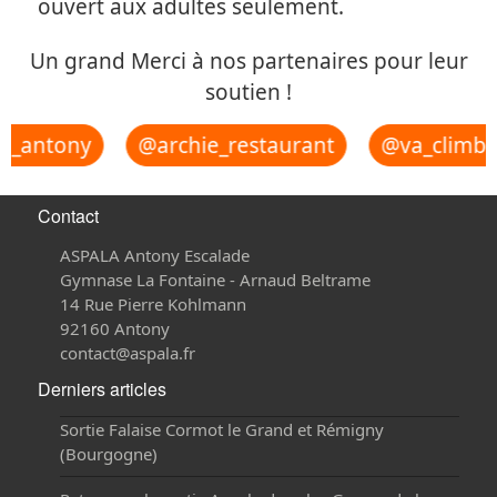
ouvert aux adultes seulement.
Un grand Merci à nos partenaires pour leur
soutien !
u_antony
@archie_restaurant
@va_climbi
Contact
ASPALA Antony Escalade
Gymnase La Fontaine - Arnaud Beltrame
14 Rue Pierre Kohlmann
92160 Antony
contact@aspala.fr
Derniers articles
Sortie Falaise Cormot le Grand et Rémigny
(Bourgogne)