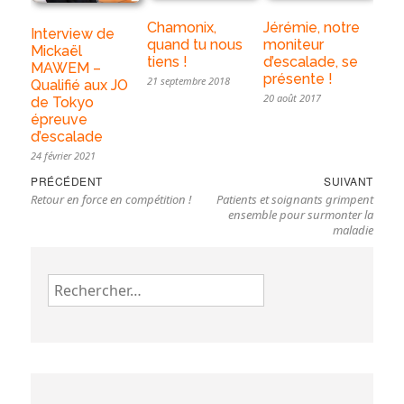
Chamonix,
Jérémie, notre
Interview de
quand tu nous
moniteur
Mickaël
tiens !
d’escalade, se
MAWEM –
présente !
21 septembre 2018
Qualifié aux JO
20 août 2017
de Tokyo
épreuve
d’escalade
24 février 2021
Navigation
Previous
Nex
PRÉCÉDENT
SUIVANT
de
Retour en force en compétition !
Patients et soignants grimpent
post:
pos
l’article
ensemble pour surmonter la
maladie
Rechercher :