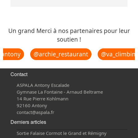
Un grand Merci à nos partenaires pour leur
soutien !
antony
@archie_restaurant
@va_climbing_
Contact
ASPALA Antony Escalade
Gymnase La Fontaine - Arnaud Beltrame
14 Rue Pierre Kohlmann
92160 Antony
contact@aspala.fr
Derniers articles
Sortie Falaise Cormot le Grand et Rémigny