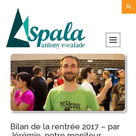
Skip
Rech
to
content
Bilan de la rentrée 2017 – par
Jérémie, notre moniteur