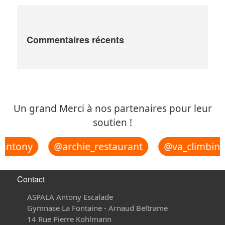
Commentaires récents
Un grand Merci à nos partenaires pour leur
soutien !
ntony
@archie_restaurant
@va_climbing_
Contact
ASPALA Antony Escalade
Gymnase La Fontaine - Arnaud Beltrame
14 Rue Pierre Kohlmann