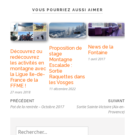
VOUS POURRIEZ AUSSI AIMER
News de la
Proposition de
Découvrez ou
Fontaine
stage
redécouvrez
Montagne
1 avril 2017
les activités en
Escalade :
montagne avec
Sortie
la Ligue Ile-de-
Raquettes dans
France de la
les Vosges
FFME !
11 décembre 2022
27 mars 2018
Navigation
Previous
Nex
PRÉCÉDENT
SUIVANT
de
Pot de la rentrée – Octobre 2017
Sortie Sainte-Victoire (Aix-en-
post:
pos
l’article
Provence)
Rechercher :