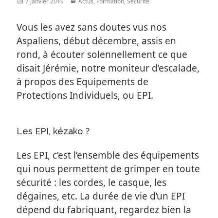
Posted
Categories
7 janvier 2019
Actus
,
Formation
,
Sécurité
on
Vous les avez sans doutes vus nos
Aspaliens, début décembre, assis en
rond, à écouter solennellement ce que
disait Jérémie, notre moniteur d’escalade,
à propos des Equipements de
Protections Individuels, ou EPI.
Les EPI, kézako ?
Les EPI, c’est l’ensemble des équipements
qui nous permettent de grimper en toute
sécurité : les cordes, le casque, les
dégaines, etc. La durée de vie d’un EPI
dépend du fabriquant, regardez bien la