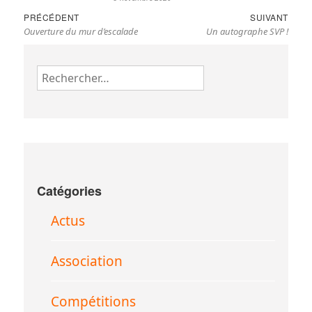
Navigation
Previous
Nex
PRÉCÉDENT
SUIVANT
de
Ouverture du mur d’escalade
Un autographe SVP !
post:
pos
l’article
Rechercher :
Catégories
Actus
Association
Compétitions