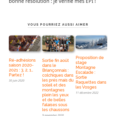
bonne résolution : je vérifie mes EPI !
VOUS POURRIEZ AUSSI AIMER
Proposition de
Ré-adhésions
Sortie fin août
stage
saison 2020-
dans le
Montagne
2021 : 3, 2, 1…
Briançonnais :
Escalade :
Partez !
colchiques dans
Sortie
les prés mais du
30 juin 2020
Raquettes dans
soleil et des
les Vosges
montagnes
11 décembre 2022
plein les yeux
et de belles
falaises sous
les chaussons
9 novembre 2020