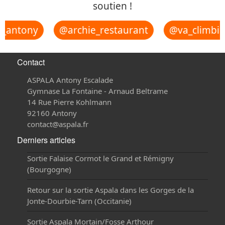
soutien !
_antony
@archie_restaurant
@va_climbin
Contact
ASPALA Antony Escalade
Gymnase La Fontaine - Arnaud Beltrame
14 Rue Pierre Kohlmann
92160 Antony
contact@aspala.fr
Derniers articles
Sortie Falaise Cormot le Grand et Rémigny
(Bourgogne)
Retour sur la sortie Aspala dans les Gorges de la
Jonte-Dourbie-Tarn (Occitanie)
Sortie Aspala Mortain/Fosse Arthour