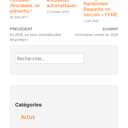
moniteur
enrouleurs
Randonnée
d’escalade, se
automatiques
Raquette en
présente !
12 octobre 2019
Vercors » FFME
20 août 2017
1 juin 2022
Navigation
Previous
Nex
PRÉCÉDENT
SUIVANT
de
En 2020, on vous souhaite plein
Prochaines sorties en 2020
post:
pos
l’article
de grimpe !
Rechercher :
Catégories
Actus