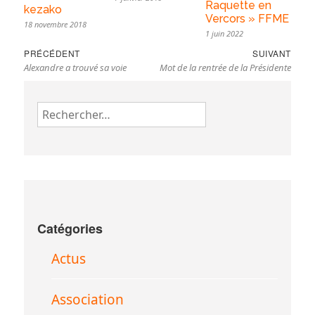
Raquette en
kezako
Vercors » FFME
18 novembre 2018
1 juin 2022
Navigation
Previous
Nex
PRÉCÉDENT
SUIVANT
de
Alexandre a trouvé sa voie
Mot de la rentrée de la Présidente
post:
pos
l’article
Rechercher :
Catégories
Actus
Association