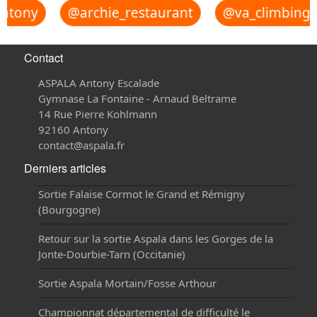
tony
@archie_restaurant
@va_climbing_r
Contact
ASPALA Antony Escalade
Gymnase La Fontaine - Arnaud Beltrame
14 Rue Pierre Kohlmann
92160 Antony
contact@aspala.fr
Derniers articles
Sortie Falaise Cormot le Grand et Rémigny
(Bourgogne)
Retour sur la sortie Aspala dans les Gorges de la
Jonte-Dourbie-Tarn (Occitanie)
Sortie Aspala Mortain/Fosse Arthour
Championnat départemental de difficulté le