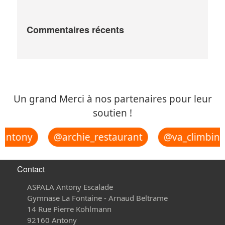
Commentaires récents
Un grand Merci à nos partenaires pour leur
soutien !
ntony
@archie_restaurant
@va_climbing_
Contact
ASPALA Antony Escalade
Gymnase La Fontaine - Arnaud Beltrame
14 Rue Pierre Kohlmann
92160 Antony