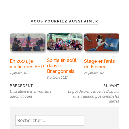
VOUS POURRIEZ AUSSI AIMER
Sortie fin août
En 2019, je
Stage enfants
dans le
vérifie mes EPI !
en Février
Briançonnais
7 janvier 2019
24 janvier 2020
8 octobre 2023
Navigation
Previous
Nex
PRÉCÉDENT
SUIVANT
de
Utilisation des enrouleurs
Le pot de bienvenue de l’Aspala,
post:
pos
l’article
automatiques
une tradition pas comme les
autres
Rechercher :