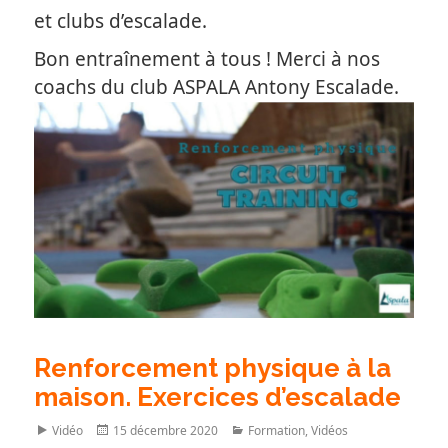
et clubs d’escalade.
Bon entraînement à tous ! Merci à nos
coachs du club ASPALA Antony Escalade.
Renforcement physique à la
maison. Exercices d’escalade
Format
Posted
Categories
Vidéo
15 décembre 2020
Formation
,
Vidéos
on