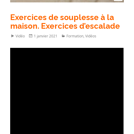
Exercices de souplesse à la
maison. Exercices d’escalade
Format
Posted
Categories
Vidéo
1 janvier 2021
Formation
,
Vidéos
on