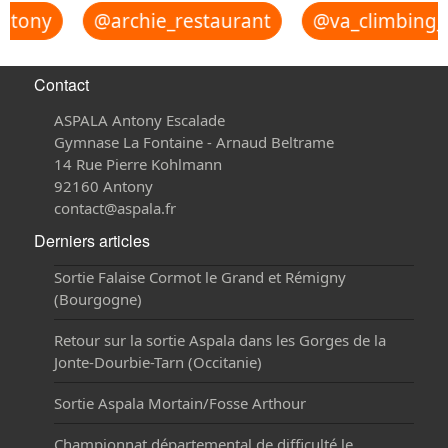
tony
@archie_restaurant
@va_climbing_r
Contact
ASPALA Antony Escalade
Gymnase La Fontaine - Arnaud Beltrame
14 Rue Pierre Kohlmann
92160 Antony
contact@aspala.fr
Derniers articles
Sortie Falaise Cormot le Grand et Rémigny
(Bourgogne)
Retour sur la sortie Aspala dans les Gorges de la
Jonte-Dourbie-Tarn (Occitanie)
Sortie Aspala Mortain/Fosse Arthour
Championnat départemental de difficulté le